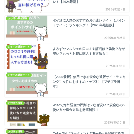
レ！【2024最新】
2025年12月4日
お小遣い稼ぎ講座
ポイ活に人気のおすすめお小遣いサイト（ポイン
トサイト）ランキング！【2025年最新版】
2025年11月25日
おすすめ通販サイト
よろずやマルシェの口コミや評判は？偽物？なぜ
安い？もっとお得に購入する方法も！
2025年11月9日
おすすめ通販サイト
【2025最新】信用できる安全な通販サイトランキ
ング！女性におすすめトップ3！【プチプラ日
本】
2025年11月8日
お役立ち情報
Wiseで海外送金の評判は？なぜ安い？安全なの？
使い方や送金方法を徹底解説！
2025年10月31日
お役立ち情報
Coke ON（コークオン）にPayPayを登録する方