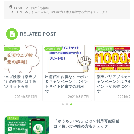
HOME
お役立ち情報
LINE Pay（ラインペイ）の始め方！本人確認する方法もチェック！
RELATED POST
遣いアプリで稼ぐ
お役立ち情報
お役立ち情報
天ウェブ検索（楽天ブ
出前館のお得なクーポン
楽天バリアブルカー
ウザ）の評判とは？危
＆キャンペーン！ポイン
ャンペーンとは？楽
？デメリットもあ
トサイト経由での利用
イントがお得にゲッ
...
で...
す...
2024年3月13日
2021年8月7日
2021年9
「ゆうちょPay」とは？利用可能店舗
は？使い方や始め方もチェック！