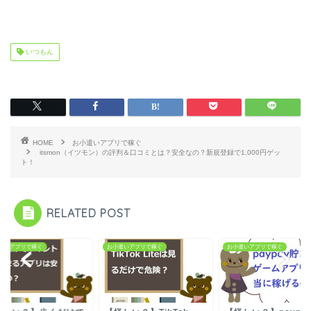
いつもん
HOME
お小遣いアプリで稼ぐ
itsmon（イツモン）の評判＆口コミとは？安全なの？新規登録で1,000円ゲッ
ト！
RELATED POST
遣いアプリで稼ぐ
お小遣いアプリで稼ぐ
お小遣いアプリで稼ぐ