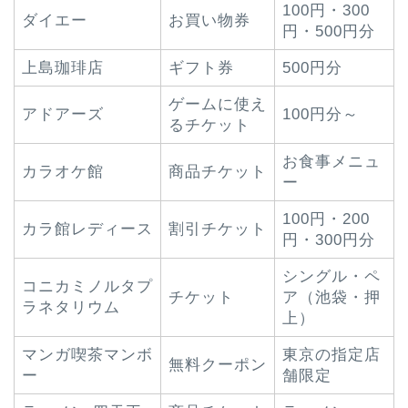
100円・300
ダイエー
お買い物券
円・500円分
上島珈琲店
ギフト券
500円分
ゲームに使え
アドアーズ
100円分～
るチケット
お食事メニュ
カラオケ館
商品チケット
ー
100円・200
カラ館レディース
割引チケット
円・300円分
シングル・ペ
コニカミノルタプ
チケット
ア（池袋・押
ラネタリウム
上）
マンガ喫茶マンボ
東京の指定店
無料クーポン
ー
舗限定