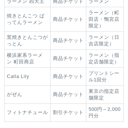
ラーメン 四天王
商品チケット
ラーメン
ラーメン（町
焼きとんこつ ば
商品チケット
田店・鴨宮店
ってんラーメン
限定）
窯焼きとんこつが
ラーメン（日
商品チケット
っとん
吉店限定）
横浜家系ラーメ
ラーメン（指
商品チケット
ン 町田商店
定店舗限定）
プリントシー
Calla Lily
商品チケット
ル1回分
東京の指定店
がぜん
商品チケット
舗限定
500円～2,000
フィトナチュール
割引チケット
円分