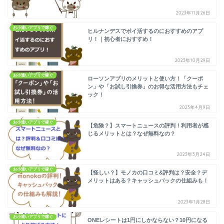
2023年11月26日
お小遣いアプリで稼ぐ
ヒルナンデスでポイ活するのにおすすめのアプ
リ！｜初心者におすすめ！
2023年10月29日
お小遣いアプリで稼ぐ
ローソンアプリのメリットと使い方！「クーポ
ン」や「お試し引換券」のお得な活用方法もチェ
ック！
2023年4月9日
お小遣いアプリで稼ぐ
【危険？】スマートニュースの評判！利用者が感
じるメリットとは？なぜ無料なの？
2023年3月24日
お小遣いアプリで稼ぐ
【怪しい？】モノカの口コミ&評判は？安全？デ
メリットはある？キャッシュバックの仕組みも！
2023年1月28日
お小遣いアプリで稼ぐ
ONEレシートは1円にしかならない？10円になる