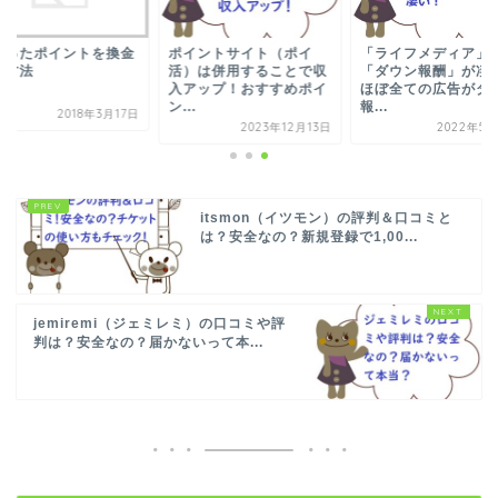
まったポイントを換金
ポイントサイト（ポイ
「ライフメディア」
る方法
活）は併用することで収
「ダウン報酬」が凄
入アップ！おすすめポイ
ほぼ全ての広告がダ
ン...
報...
2018年3月17日
2023年12月13日
2022年5月
itsmon（イツモン）の評判＆口コミと
は？安全なの？新規登録で1,00...
jemiremi（ジェミレミ）の口コミや評
判は？安全なの？届かないって本...