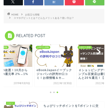
HOME
お役立ち情報
スマホデビットとは？どんなメリットある？使い方は？
RELATED POST
立ち情報
お役立ち情報
お役立ち情報
ash改悪！10月から
eBookJapanイーブック
ｄショッピングデー
ash還元率 2%→1%
ジャパンの評判や口コ
ンプル百貨店は最強
！
ミ！お得情報＆キ...
んと20％還元！【裏技
2019年9月9日
2022年1月30日
2022年3
ちょびリッチポイントをTポイントに交