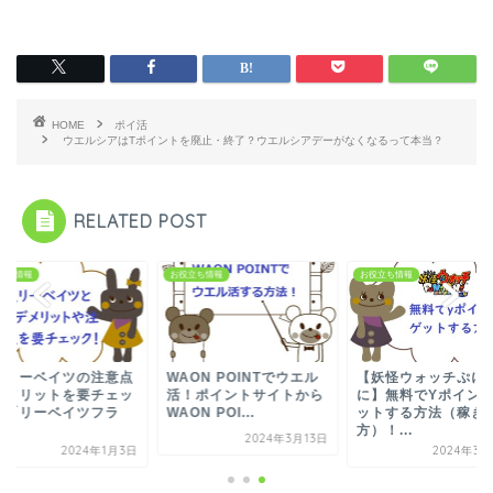
HOME
ポイ活
ウエルシアはTポイントを廃止・終了？ウエルシアデーがなくなるって本当？
RELATED POST
立ち情報
お役立ち情報
お役立ち情報
天リーベイツの注意点
WAON POINTでウエル
【妖怪ウォッチぷに
デメリットを要チェッ
活！ポイントサイトから
に】無料でYポイン
！「リーベイツフラ
WAON POI...
ットする方法（稼ぎ
.
方）！...
2024年3月13日
2024年1月3日
2024年3月