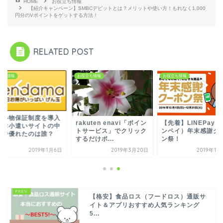
HOME
お役立ち情報
【紹介キャンペーン】SMBCデビットとは？メリットや使い方！もれなく1,000
円分のVポイントをゲットする方法！
RELATED POST
立ち情報
お役立ち情報
お役立ち情報
買い物保証制度を導入
rakuten enavi「ポイン
【先着】LINEPay
たお小遣いサイトの中
トサービス」でクリック
ンペイ）年末感謝ク
一番優れたのは誰？
するだけポ...
ン祭！
2019年1月6日
2019年3月20日
2019年1
【格安】食品ロス（フードロス）通販サ
イト＆アプリおすすめ人気ランキング
5...