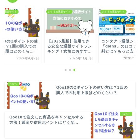
すめ通販サイト
おすすめ通販サイト
おすすめ通販サイト
oo10のQポイントの使
【2025最新】信用でき
コンタクト通販ショ
方は？1回の購入での
る安全な通販サイトラン
「glens」の口コミ
上限はどのくら...
キング！女性におすす...
判とは？もっと安く..
2024年4月2日
2025年11月8日
2020年1
Qoo10のQポイントの使い方は？1回の
購入での利用上限はどのくらい？
Qoo10で注文した商品をキャンセルする
方法！返金や信用ポイントはどうな...