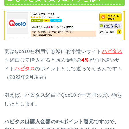
実はQoo10を利用する際にお小遣いサイト
ハピタス
を経由して購入すると購入金額の
4％
がお小遣いサ
イト
ハピタス
のポイントとして返ってくるんです！
（2022年2月現在）
例えば、
ハピタス
経由でQoo10で一万円の買い物を
したとします。
ハピタスは購入金額の4%ポイント還元ですので、