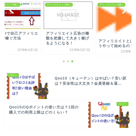
ィリエイトで稼ぐ
アフィリエイトで稼ぐ
アフィリエイトで稼ぐ
.netで自己アフィリエ
アフィリエイト広告の種
トで稼ぐ方法
類を把握して大きく稼げ
アフィリエイトとは
るようになる！
うやって始めるの？
2018年4月1日
2018年5月7日
2018年5
Qoo10（キューテン）はやばい？安い訳
は？安全性は大丈夫？会員登録＆退...
Qoo10のQポイントの使い方は？1回の
購入での利用上限はどのくらい？