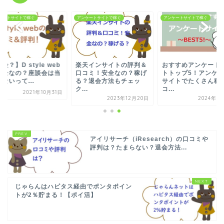
ケートサイトで稼ぐ
アンケートサイトで稼ぐ
アンケートサイトで稼ぐ
険？】D style web
楽天インサイトの評判＆
おすすめアンケート
安全なの？座談会は当
口コミ！安全なの？稼げ
トトップ5！アンケ
ないって...
る？退会方法もチェッ
サイトでたくさん稼
ク...
コ...
2021年10月31日
2023年12月20日
2024年1
アイリサーチ（iResearch）の口コミや
評判は？たまらない？退会方法...
じゃらんはハピタス経由でポンタポイン
トが2％貯まる！【ポイ活】