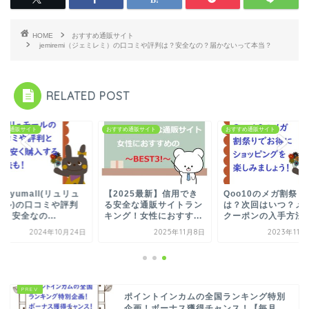
HOME
おすすめ通販サイト
jemiremi（ジェミレミ）の口コミや評判は？安全なの？届かないって本当？
RELATED POST
すめ通販サイト
おすすめ通販サイト
おすすめ通販サイト
uRyumall(リュリュ
【2025最新】信用でき
Qoo10のメガ割祭り
ール)の口コミや評判
る安全な通販サイトラン
は？次回はいつ？メ
？安全なの...
キング！女性におすす...
クーポンの入手方法や.
2024年10月24日
2025年11月8日
2023年11
ポイントインカムの全国ランキング特別
企画！ボーナス獲得チャンス！【毎月