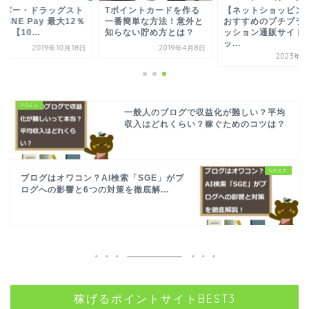
ーパー・ドラッグスト
Tポイントカードを作る
【ネットショッピン
LINE Pay 最大12％
一番簡単な方法！意外と
おすすめのプチプラ
！【10...
知らない貯め方とは？
ッション通販サイト
ッ...
2019年10月18日
2019年4月8日
2023年6
一般人のブログで収益化が難しい？平均
収入はどれくらい？稼ぐためのコツは？
ブログはオワコン？AI検索「SGE」がブ
ログへの影響と6つの対策を徹底解...
稼げるポイントサイトBEST3