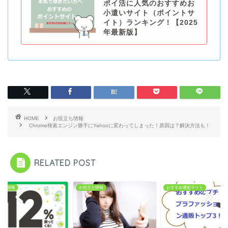
ポイ活に人気のおすすめお
小遣いサイト（ポイントサ
イト）ランキング！【2025
年最新版】
HOME
お役立ち情報
Chrome検索エンジン勝手にYahooに変わってしまった！原因は？解決方法も！
RELATED POST
立ち情報
お役立ち情報
おすすめ通販サイト