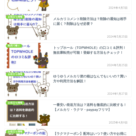
2024年4月3日
お役立ち情報
メルカリコメント削除方法は？削除の通知は相手
に届く？削除はなぜ必要？
2024年3月25日
転売で稼ぐ
トップホール（TOPWHOLE）の口コミ＆評判！
無在庫転売が可能！登録する方法もチェック！
2024年3月25日
お役立ち情報
ゆうゆうメルカリ便の箱はなんでもいいの？買い
方や利用方法を解説！
2024年1月27日
お役立ち情報
一番安い発送方法は？送料を徹底的に比較する！
【メルカリ・ラクマ・paypayフリマ】
2023年4月9日
お役立ち情報
【ラクマクーポン】配布はいつ？使い方やお得に