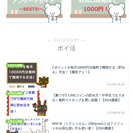
― CATEGORY ―
ポイ活
お役立ち情報
Tポイントを毎月10000円分無料で獲得する（貯め
る）方法！【裏技アリ！】
2025年1月2日
お役立ち情報
【裏ワザ】LINEコインの貯め方！中学生でもでき
る！無料でスタンプを買い放題！【2024最新】
2024年8月1日
お役立ち情報
MIXI M（ミクシィエム）(旧6gram)とは？メリッ
トやお得な使い方＆使い道！【2024最新】