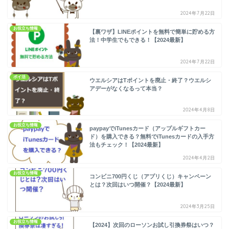
2024年7月22日
お役立ち情報
【裏ワザ】LINEポイントを無料で簡単に貯める方
法！中学生でもできる！【2024最新】
2024年7月22日
ポイ活
ウエルシアはTポイントを廃止・終了？ウエルシ
アデーがなくなるって本当？
2024年4月8日
お役立ち情報
paypayでiTunesカード（アップルギフトカー
ド）を購入できる？無料でiTunesカードの入手方
法もチェック！【2024最新】
2024年4月2日
お役立ち情報
コンビニ700円くじ（アプリくじ）キャンペーン
とは？次回はいつ開催？【2024最新】
2024年3月25日
お役立ち情報
【2024】次回のローソンお試し引換券祭はいつ？