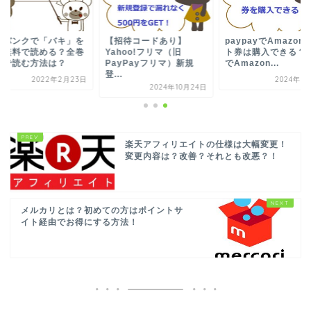
画バンクで「バキ」を
【招待コードあり】
paypayでAmazon
巻無料で読める？全巻
Yahoo!フリマ（旧
ト券は購入できる？
料で読む方法は？
PayPayフリマ）新規
でAmazon...
登...
2022年2月23日
2024年1
2024年10月24日
楽天アフィリエイトの仕様は大幅変更！
変更内容は？改善？それとも改悪？！
メルカリとは？初めての方はポイントサ
イト経由でお得にする方法！