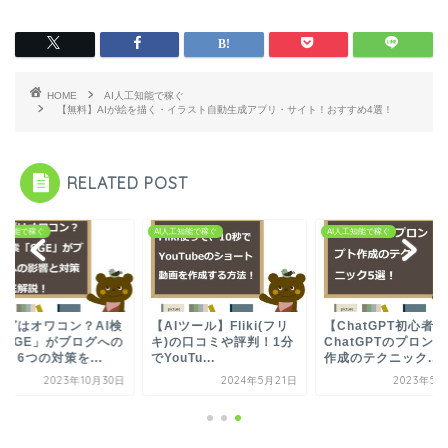
HOME
AI人工知能で稼ぐ
【無料】AIが絵を描く・イラスト自動生成アプリ・サイト！おすすめ4選！
RELATED POST
人工知能で稼ぐ
AI人工知能で稼ぐ
AI人工知能で稼ぐ
ログはオワコン？AI検
【AIツール】Fliki(フリ
【ChatGPT初心者】
「SGE」がブログへの
キ)の口コミや評判！1分
ChatGPTのプロン
と6つの対策を...
でYouTu...
作成のテクニック...
2023年10月30日
2024年5月21日
2023年5月