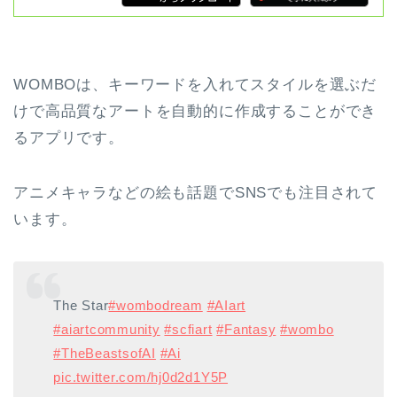
WOMBOは、キーワードを入れてスタイルを選ぶだ
けで高品質なアートを自動的に作成することができ
るアプリです。
アニメキャラなどの絵も話題でSNSでも注目されて
います。
The Star
#wombodream
#AIart
#aiartcommunity
#scfiart
#Fantasy
#wombo
#TheBeastsofAI
#Ai
pic.twitter.com/hj0d2d1Y5P