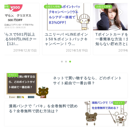
立ち情報
お役立ち情報
お役立ち情報
イザらスで501円以上
ユニリーバ ×LINEポイン
Tポイントカードを
える500円LINEクー
ト50％ポイントバックキ
一番簡単な方法！意
！【12/...
ャンペーン！ウ...
知らない貯め方とは
2019年12月13日
2021年5月19日
2019年
ネットで買い物するなら、どのポイント
サイト経由で一番お得？
漫画バンクで「バキ」を全巻無料で読め
る？全巻無料で読む方法は？