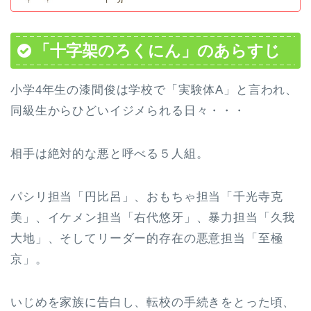
「十字架のろくにん」のあらすじ
小学4年生の漆間俊は学校で「実験体A」と言われ、
同級生からひどいイジメられる日々・・・
相手は絶対的な悪と呼べる５人組。
パシリ担当「円比呂」、おもちゃ担当「千光寺克
美」、イケメン担当「右代悠牙」、暴力担当「久我
大地」、そしてリーダー的存在の悪意担当「至極
京」。
いじめを家族に告白し、転校の手続きをとった頃、