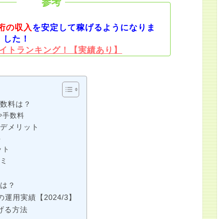
桁の収入
を安定して稼げるようになりま
した！
イトランキング！【実績あり】
手数料は？
や手数料
とデメリット
ト
ット
コミ
ツは？
の運用実績【2024/3】
げる方法