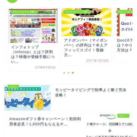
ィリエイトで稼ぐ
アフィリエイトで稼ぐ
アフィリエイトで稼ぐ
アドボンバー（マイボン
Qoo10アフィリエイ
バー）の評判は？本人ア
は？やり方や報酬の
ンフォトップ
フィってスゴイ！登録
方法は？Qmone...
nfotop）とは？評判
方...
？特徴や登録手順につ
2024年4
2021年1月16日
.
2018年9月6日
モッピータイピングで効率よく稼ぐ完全
攻略！
Amazonギフト券キャンペーン！初回利
用者必見！1,000円もらえるチ...