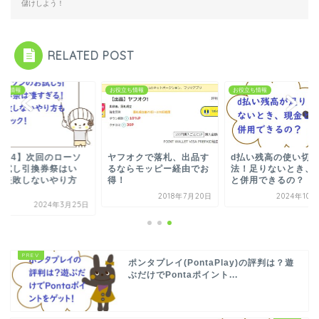
儲けしよう！
RELATED POST
立ち情報
お役立ち情報
お役立ち情報
2024】次回のローソ
ヤフオクで落札、出品す
d払い残高の使い切
お試し引換券祭はい
るならモッピー経由でお
法！足りないとき、
？失敗しないやり方
得！
と併用できるの？
.
2018年7月20日
2024年10
2024年3月25日
ポンタプレイ(PontaPlay)の評判は？遊
ぶだけでPontaポイント...