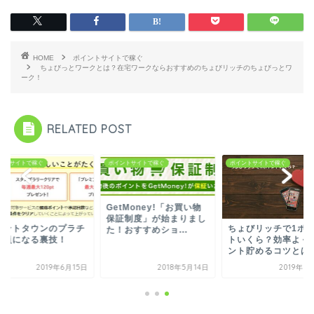
HOME
ポイントサイトで稼ぐ
ちょびっとワークとは？在宅ワークならおすすめのちょびリッチのちょびっとワ
ーク！
RELATED POST
ントサイトで稼ぐ
ポイントサイトで稼ぐ
ポイントサイトで稼ぐ
GetMoney!「お買い物
保証制度」が始まりまし
イントタウンのプラチ
ちょびリッチで1ポ
た！おすすめショ...
会員になる裏技！
トいくら？効率よく
ント貯めるコツとは
2019年6月15日
2018年5月14日
2019年1