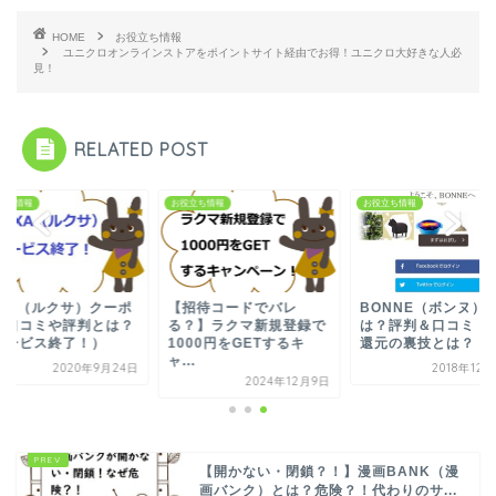
HOME
お役立ち情報
ユニクロオンラインストアをポイントサイト経由でお得！ユニクロ大好きな人必
見！
RELATED POST
立ち情報
お役立ち情報
お役立ち情報
UXA（ルクサ）クーポ
【招待コードでバレ
BONNE（ボンヌ）
の口コミや評判とは？
る？】ラクマ新規登録で
は？評判＆口コミ！3
サービス終了！）
1000円をGETするキ
還元の裏技とは？
ャ...
2020年9月24日
2018年12
2024年12月9日
【開かない・閉鎖？！】漫画BANK（漫
画バンク）とは？危険？！代わりのサ...