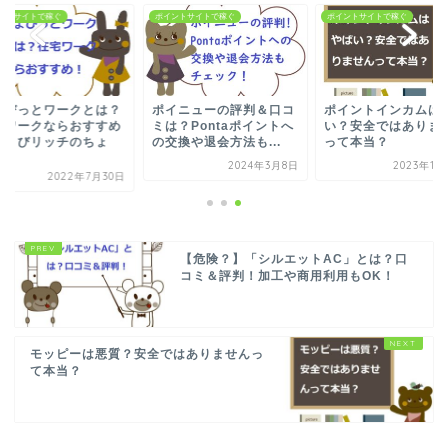
ントサイトで稼ぐ
ポイントサイトで稼ぐ
ポイントサイトで稼ぐ
ょびっとワークとは？
ポイニューの評判＆口コ
ポイントインカムは
宅ワークならおすすめ
ミは？Pontaポイントへ
い？安全ではありま
ちょびリッチのちょ
の交換や退会方法も...
って本当？
.
2024年3月8日
2023年12
2022年7月30日
【危険？】「シルエットAC」とは？口
コミ＆評判！加工や商用利用もOK！
モッピーは悪質？安全ではありませんっ
て本当？