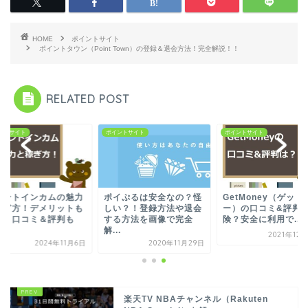
HOME
ポイントサイト
ポイントタウン（Point Town）の登録＆退会方法！完全解説！！
RELATED POST
ントサイト
ポイントサイト
ポイントサイト
イントインカムの魅力
ポイぷるは安全なの？怪
GetMoney（ゲット
稼ぎ方！デメリットも
しい？！登録方法や退会
ー）の口コミ&評判
る？口コミ＆評判も
する方法を画像で完全
険？安全に利用で...
.
解...
2021年12
2024年11月6日
2020年11月29日
楽天TV NBAチャンネル（Rakuten