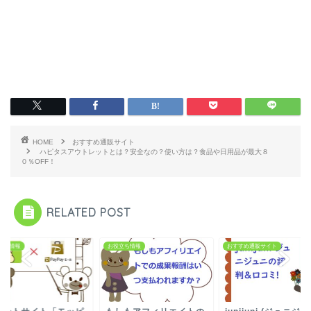
HOME
おすすめ通販サイト
ハピタスアウトレットとは？安全なの？使い方は？食品や日用品が最大８
０％OFF！
RELATED POST
立ち情報
お役立ち情報
おすすめ通販サイト