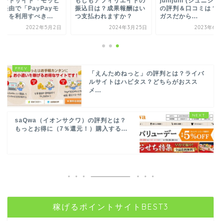
イントサイト「モッピ
もしもアフィリエイトの
junijuni (ジュニジュ
」経由で「PayPayモ
振込日は？成果報酬はい
の評判＆口コミは？
」を利用すべき...
つ支払われますか？
ガスだから...
2022年5月2日
2024年3月25日
2023年6
「えんためねっと」の評判とは？ライバ
ルサイトはハピタス？どちらがおスス
メ...
saQwa（イオンサクワ）の評判とは？
もっとお得に（7％還元！）購入する...
稼げるポイントサイトBEST3