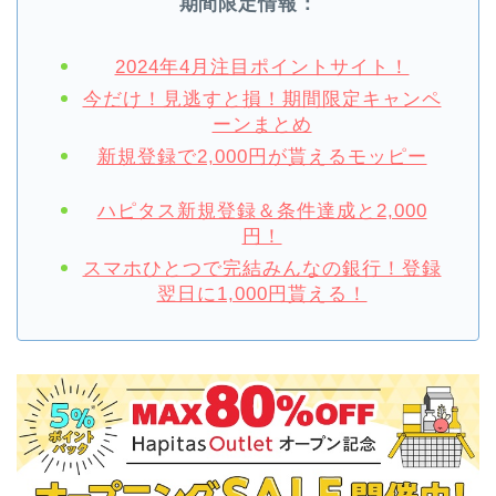
期間限定情報：
2024年4月注目ポイントサイト！
今だけ！見逃すと損！期間限定キャンペ
ーンまとめ
新規登録で2,000円が貰えるモッピー
ハピタス新規登録＆条件達成と2,000
円！
スマホひとつで完結みんなの銀行！登録
翌日に1,000円貰える！