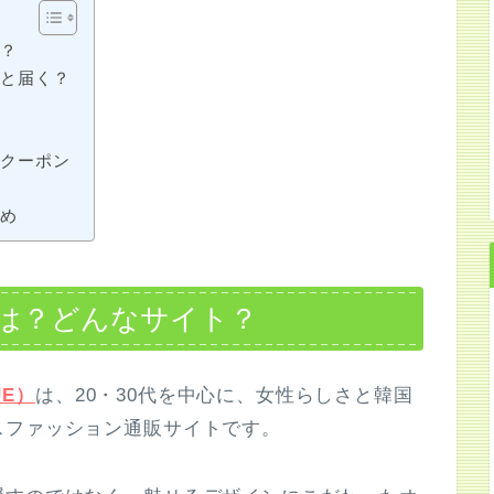
ト？
んと届く？
？
とクーポン
？
すめ
は？どんなサイト？
UE）
は、20・30代を中心に、女性らしさと韓国
スファッション通販サイトです。