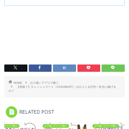
HOME
お小遣いアプリで稼ぐ
【危険？】キャッシュマート（CASHMART）の口コミ＆評判！本当に稼げる
の？
RELATED POST
遣いアプリで稼ぐ
お小遣いアプリで稼ぐ
お小遣いアプリで稼ぐ