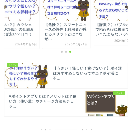
怪しい？】カウシェ
【危険？】スマートニュ
【詐欺？】バブルポ
KAUCHE）の仕組み
ースの評判！利用者が感
でPayPayに換金で
？なぜ安い？口コミ
じるメリットとは？な
い？たまらないって..
.
ぜ...
2024年10
2024年11月6日
2023年3月24日
【うざい！怪しい！稼げない？】ポイ活
はおすすめしないって本当？ポイ活に
不...
Vポイントアプリとは？メリットは？使
い方（使い道）やチャージ方法もチェ
ッ...