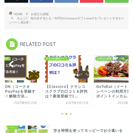
HOME
お役立ち情報
オムニ7、毎日必ず当たる！50円分のnanacoギフトomni7をプレゼントするキャ
ンペーン第2弾！
RELATED POST
すめ通販サイト
お役立ち情報
お役立ち情報
lassico】クラシコ
GoToEat（イート）キャ
Coke ON（コークオ
クラブの口コミ＆評判
ンペーンの利用方法は？
ン）にPayPayを登
新規登録で1...
ポイントインカム...
る方法！解除方法...
2023年9月21日
2020年10月1日
2025年8月
空き時間を使ってモッピーでお小遣いを