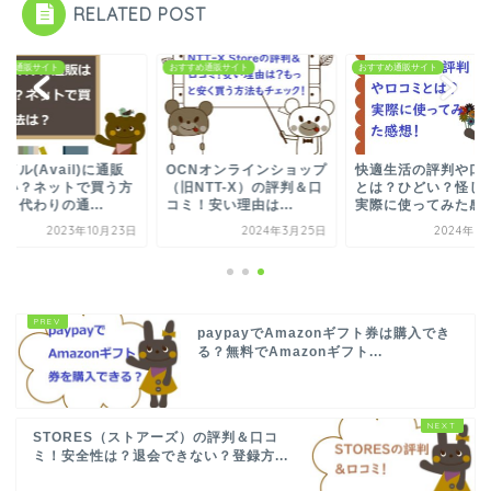
RELATED POST
すめ通販サイト
おすすめ通販サイト
おすすめ通販サイト
イル(Avail)に通販
OCNオンラインショップ
快適生活の評判や口
ない？ネットで買う方
（旧NTT-X）の評判＆口
とは？ひどい？怪し
？代わりの通...
コミ！安い理由は...
実際に使ってみた感
2023年10月23日
2024年3月25日
2024年1
paypayでAmazonギフト券は購入でき
る？無料でAmazonギフト...
STORES（ストアーズ）の評判＆口コ
ミ！安全性は？退会できない？登録方...