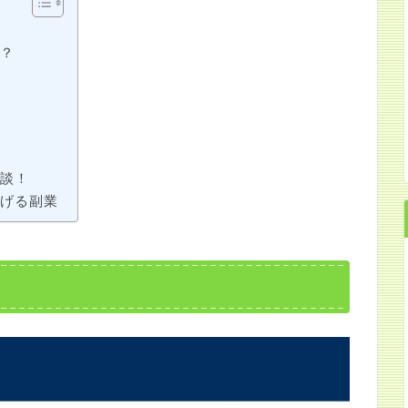
か？
験談！
稼げる副業