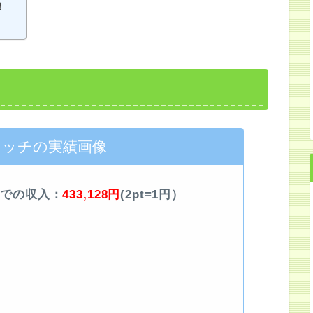
！
リッチの実績画像
チでの収入：
433,128
円
(2pt=1円）