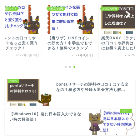
すめ通販サイト
お役立ち情報
お役立ち情報
Cカレントの口コミや
【裏ワザ】LINEコイン
楽天RAXY（ラクシ
判は？もっと安く買う
の貯め方！中学生でもで
の口コミや評判は？
技もチェック！
きる！無料でスタンプ...
はお得？炎上した理由.
2022年1月16日
2024年8月1日
2022年3
pontaリサーチの評判や口コミは？安全
なの？稼ぎ方や登録＆退会方法も解...
【Windows10】急に日本語入力できな
い時の解決法！