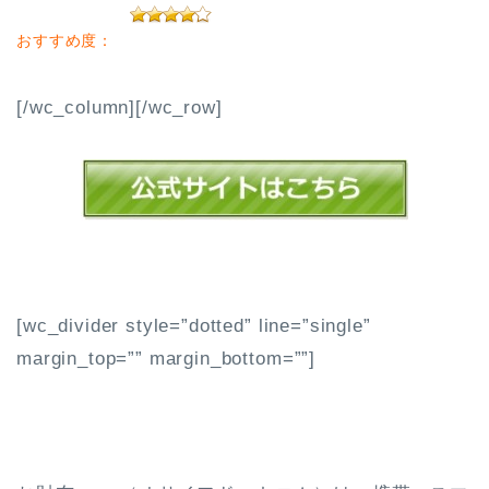
おすすめ度：
[/wc_column][/wc_row]
[wc_divider style=”dotted” line=”single”
margin_top=”” margin_bottom=””]