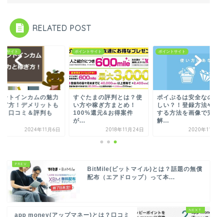
RELATED POST
ントサイト
ポイントサイト
ポイントサイト
イントインカムの魅力
すぐたまの評判とは？使
ポイぷるは安全なの
稼ぎ方！デメリットも
い方や稼ぎ方まとめ！
しい？！登録方法や
る？口コミ＆評判も
100%還元&お得案件
する方法を画像で完
.
が...
解...
2024年11月6日
2018年11月24日
2020年11
BitMile(ビットマイル)とは？話題の無償
配布（エアドロップ）って本...
app money(アップマネー)とは？口コミ