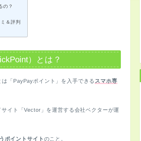
るの？
口コミ＆評判
kPoint）とは？
」とは「PayPayポイント」を入手できる
スマホ専
イト「Vector」を運営する会社ベクターが運
扱うポイントサイト
のこと。