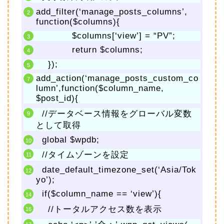
add_filter(‘manage_posts_columns’,
function($columns){
$columns[‘view’] = “PV”;
return $columns;
});
add_action(‘manage_posts_custom_co
lumn’,function($column_name,
$post_id){
//データベース情報をグローバル変数
として取得
global $wpdb;
//タイムゾーンを設定
date_default_timezone_set(‘Asia/Tok
yo’);
if($column_name == ‘view’){
//トータルアクセス数を表示