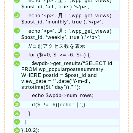
echo ‘<p>’.’全：’,wpp_get_views(
$post_id, ‘all’, true ).'</p>’;
echo ‘<p>’.’月：’,wpp_get_views(
$post_id, ‘monthly’, true ).'</p>’;
echo ‘<p>’.’週：’,wpp_get_views(
$post_id, ‘weekly’, true ).'</p>’;
//日別アクセス数を表示
for ($i=0; $i >= -6; $i–) {
$wpdb->get_results(“SELECT id
FROM wp_popularpostssummary
WHERE postid = $post_id and
view_date = ‘”.date(‘Y-m-d’,
strtotime($i.’ day’)).”‘”);
echo $wpdb->num_rows;
if($i != -6){echo ‘｜’;}
}
}
},10,2);