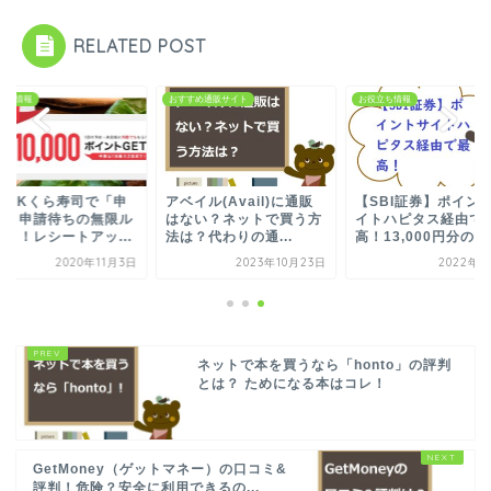
RELATED POST
立ち情報
おすすめ通販サイト
お役立ち情報
PARKくら寿司で「申
アベイル(Avail)に通販
【SBI証券】ポイン
中→申請待ちの無限ル
はない？ネットで買う方
イトハピタス経由で
プ」！レシートアッ...
法は？代わりの通...
高！13,000円分の...
2020年11月3日
2023年10月23日
2022年1
ネットで本を買うなら「honto」の評判
とは？ ためになる本はコレ！
GetMoney（ゲットマネー）の口コミ&
評判！危険？安全に利用できるの...